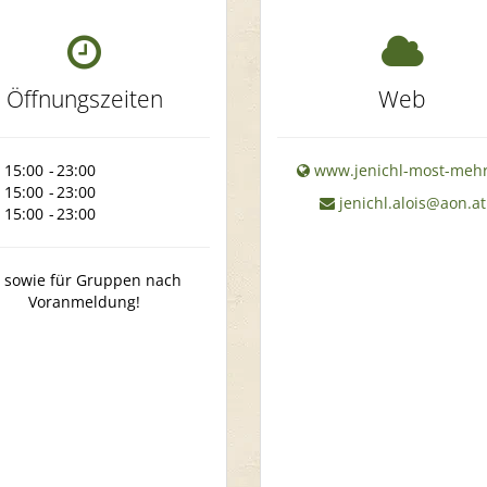
Öffnungszeiten
Web
15:00
-
23:00
www.jenichl-most-mehr
15:00
-
23:00
jenichl.alois@aon.at
15:00
-
23:00
sowie für Gruppen nach
Voranmeldung!