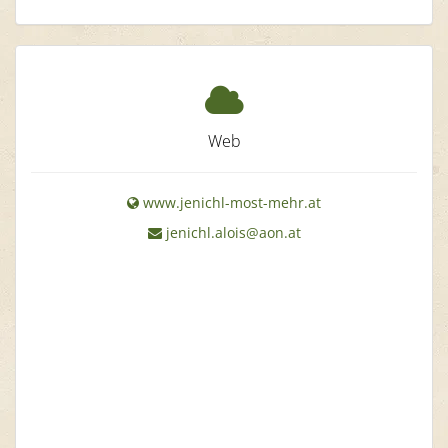
Web
www.jenichl-most-mehr.at
jenichl.alois@aon.at